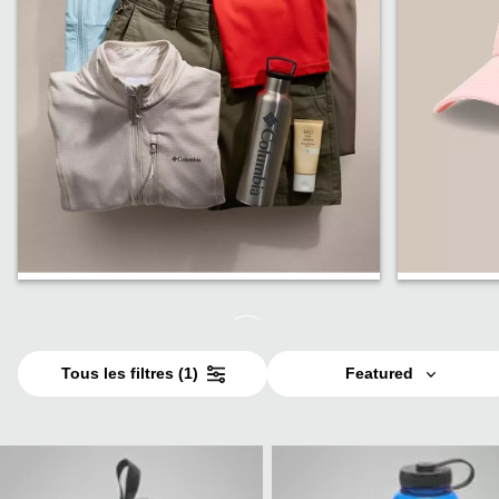
Meilleures ventes
Moins d
Tous les filtres
(1)
Featured