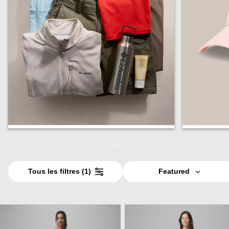
Meilleures ventes
Moins d
Tous les filtres
(1)
Featured