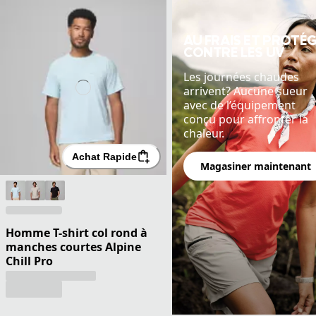
AU FRAIS ET PROTÉ
CONTRE LES UV
Les journées chaudes
arrivent? Aucune sueur
avec de l’équipement
conçu pour affronter la
chaleur.
Achat Rapide
Magasiner maintenant
Homme T-shirt col rond à
manches courtes Alpine
Chill Pro