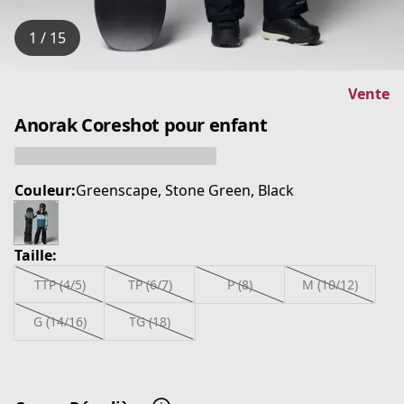
1 / 15
Vente
Anorak Coreshot pour enfant
Couleur:
Greenscape, Stone Green, Black
Taille:
TTP (4/5)
TP (6/7)
P (8)
M (10/12)
G (14/16)
TG (18)