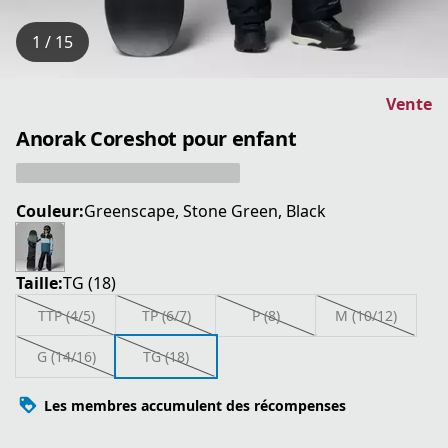
1 / 15
Vente
Anorak Coreshot pour enfant
Couleur:
Greenscape, Stone Green, Black
Taille:
TG (18)
TTP (4/5)
TP (6/7)
P (8)
M (10/12)
G (14/16)
TG (18)
Les membres accumulent des récompenses