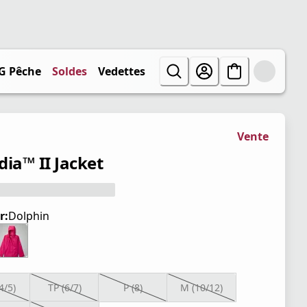
G Pêche
Soldes
Vedettes
Vente
dia™ II Jacket
r:
Dolphin
4/5)
TP (6/7)
P (8)
M (10/12)