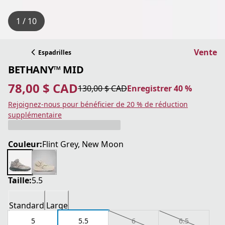
1 / 10
Vente
Espadrilles
BETHANY™ MID
78,00 $ CAD
130,00 $ CAD
Enregistrer 40 %
prix actuel 78,00 $ CAD
prix original 130,00 $ CAD
Enregistrer 40 %
Rejoignez-nous pour bénéficier de 20 % de réduction
supplémentaire
Couleur:
Flint Grey, New Moon
Taille:
5.5
Standard
Large
5
5.5
6
6.5