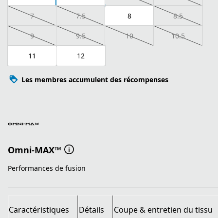
7
7.5
8
8.5
9
9.5
10
10.5
11
12
Les membres accumulent des récompenses
Omni-MAX™
Performances de fusion
Caractéristiques
Détails
Coupe & entretien du tissu