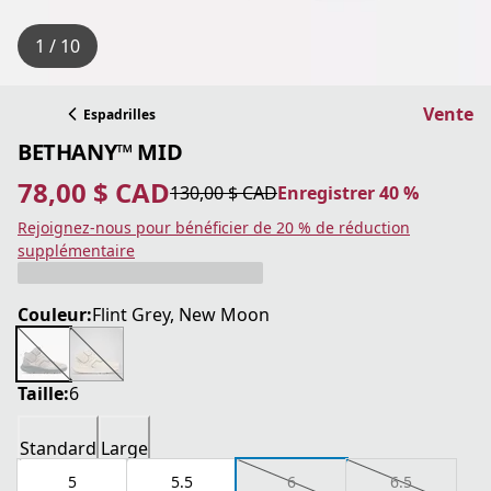
1 / 10
Vente
Espadrilles
BETHANY™ MID
78,00 $ CAD
130,00 $ CAD
Enregistrer 40 %
prix actuel 78,00 $ CAD
prix original 130,00 $ CAD
Enregistrer 40 %
Rejoignez-nous pour bénéficier de 20 % de réduction
supplémentaire
Couleur:
Flint Grey, New Moon
Taille:
6
Standard
Large
5
5.5
6
6.5