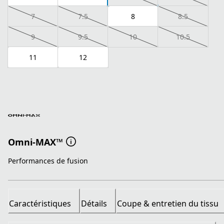
7
7.5
8
8.5
9
9.5
10
10.5
11
12
Omni-MAX™
Performances de fusion
Caractéristiques
Détails
Coupe & entretien du tissu