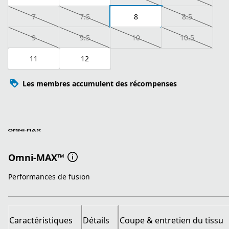
7
7.5
8
8.5
9
9.5
10
10.5
11
12
Les membres accumulent des récompenses
Omni-MAX™
Performances de fusion
Caractéristiques
Détails
Coupe & entretien du tissu