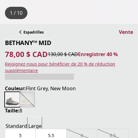
1 / 10
Vente
Espadrilles
BETHANY™ MID
78,00 $ CAD
130,00 $ CAD
Enregistrer 40 %
prix actuel 78,00 $ CAD
prix original 130,00 $ CAD
Enregistrer 40 %
Rejoignez-nous pour bénéficier de 20 % de réduction
supplémentaire
Couleur:
Flint Grey, New Moon
Taille:
8
Standard
Large
5
5.5
6
6.5