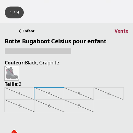
1 / 9
Vente
Enfant
Botte Bugaboot Celsius pour enfant
Couleur:
Black, Graphite
Taille:
2
1
2
3
4
5
6
7