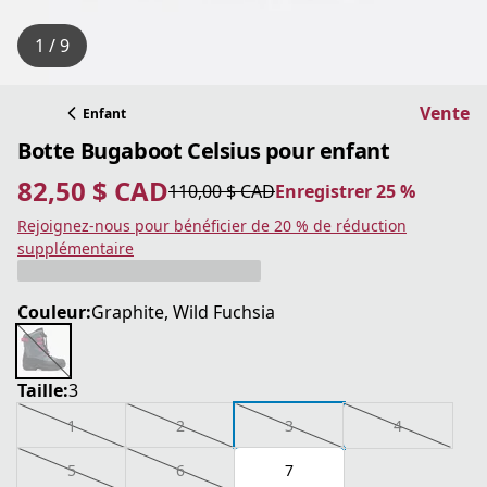
1 / 9
Vente
Enfant
Botte Bugaboot Celsius pour enfant
82,50 $ CAD
110,00 $ CAD
Enregistrer 25 %
prix actuel 82,50 $ CAD
prix original 110,00 $ CAD
Enregistrer 25 %
Rejoignez-nous pour bénéficier de 20 % de réduction
supplémentaire
Couleur:
Graphite, Wild Fuchsia
Taille:
3
1
2
3
4
5
6
7