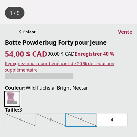
1 / 9
Vente
Enfant
Botte Powderbug Forty pour jeune
54,00 $ CAD
90,00 $ CAD
Enregistrer 40 %
prix actuel 54,00 $ CAD
prix original 90,00 $ CAD
Enregistrer 40 %
Rejoignez-nous pour bénéficier de 20 % de réduction
supplémentaire
Couleur:
Wild Fuchsia, Bright Nectar
Taille:
3
1
2
3
4