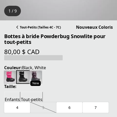
1 / 9
Nouveaux Coloris
Tout-Petits (Tailles 4C - 7C)
Bottes à bride Powderbug Snowlite pour
tout-petits
80,00 $ CAD
prix actuel 80,00 $ CAD
Couleur:
Black, White
New
Taille:
Enfants
Tout-petits
4
5
6
7