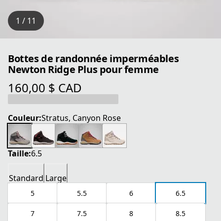
1 / 11
Bottes de randonnée imperméables
Newton Ridge Plus pour femme
160,00 $ CAD
prix actuel 160,00 $ CAD
Couleur:
Stratus, Canyon Rose
Taille:
6.5
Standard
Large
5
5.5
6
6.5
7
7.5
8
8.5