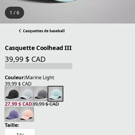
1 / 6
Casquettes de baseball
Casquette Coolhead III
39,99 $ CAD
prix actuel 39,99 $ CAD
Couleur:
Marine Light
39,99 $ CAD
prix actuel 39,99 $ CAD
27,99 $ CAD
39,99 $ CAD
prix actuel 27,99 $ CAD
prix original 39,99 $ CAD
Taille:
T/U