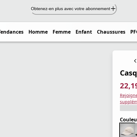
Obtenez-en plus avec votre abonnement
Tendances
Homme
Femme
Enfant
Chaussures
PF
Casq
22,1
prix ac
prix or
Enregis
Rejoign
supplém
Couleu