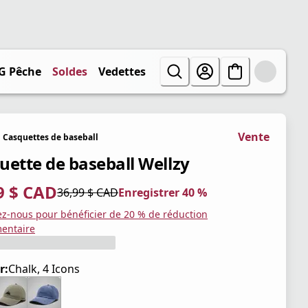
G Pêche
Soldes
Vedettes
Vente
Casquettes de baseball
uette de baseball Wellzy
9 $ CAD
36,99 $ CAD
Enregistrer 40 %
tuel 22,19 $ CAD
iginal 36,99 $ CAD
trer 40 %
ez-nous pour bénéficier de 20 % de réduction
entaire
r:
Chalk, 4 Icons