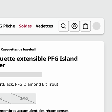
G Pêche
Soldes
Vedettes
Casquettes de baseball
uette extensible PFG Island
er
r:
Black, PFG Diamond Bit Trout
M
G/TG
 membres accumulent des récompenses