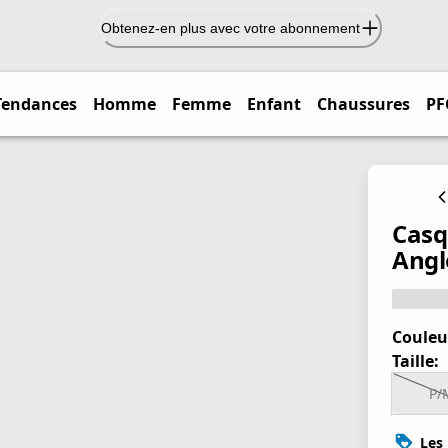
Obtenez-en plus avec votre abonnement
Tendances
Homme
Femme
Enfant
Chaussures
PF
Casq
Angl
Couleu
Taille:
P/
Les