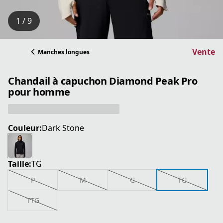
1 / 9
Vente
Manches longues
Chandail à capuchon Diamond Peak Pro
pour homme
Couleur:
Dark Stone
Taille:
TG
P
M
G
TG
TTG