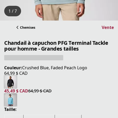
1 / 7
Vente
Chemises
Chandail à capuchon PFG Terminal Tackle
pour homme - Grandes tailles
Couleur:
Crushed Blue, Faded Peach Logo
64,99 $ CAD
prix actuel 64,99 $ CAD
45,49 $ CAD
64,99 $ CAD
prix actuel 45,49 $ CAD
prix original 64,99 $ CAD
Taille: