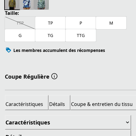
Taille:
TTP
TP
P
M
G
TG
TTG
Les membres accumulent des récompenses
Coupe Régulière
Caractéristiques
Détails
Coupe & entretien du tissu
Caractéristiques