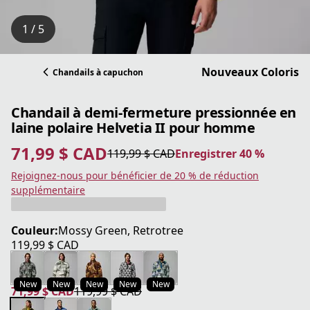
1 / 5
Nouveaux Coloris
Chandails à capuchon
Chandail à demi-fermeture pressionnée en
laine polaire Helvetia II pour homme
71,99 $ CAD
119,99 $ CAD
Enregistrer 40 %
prix actuel 71,99 $ CAD
prix original 119,99 $ CAD
Enregistrer 40 %
Rejoignez-nous pour bénéficier de 20 % de réduction
supplémentaire
Couleur:
Mossy Green, Retrotree
119,99 $ CAD
prix actuel 119,99 $ CAD
New
New
New
New
New
71,99 $ CAD
119,99 $ CAD
prix actuel 71,99 $ CAD
prix original 119,99 $ CAD