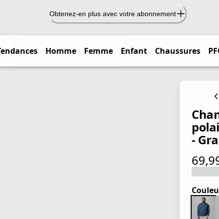
Obtenez-en plus avec votre abonnement
Tendances
Homme
Femme
Enfant
Chaussures
PF
Chan
pola
- Gra
69,9
prix ac
Couleu