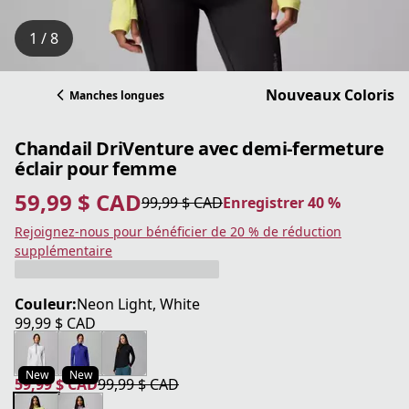
1 / 8
Nouveaux Coloris
Manches longues
Chandail DriVenture avec demi-fermeture
éclair pour femme
59,99 $ CAD
99,99 $ CAD
Enregistrer 40 %
prix actuel 59,99 $ CAD
prix original 99,99 $ CAD
Enregistrer 40 %
Rejoignez-nous pour bénéficier de 20 % de réduction
supplémentaire
Couleur:
Neon Light, White
99,99 $ CAD
prix actuel 99,99 $ CAD
New
New
59,99 $ CAD
99,99 $ CAD
prix actuel 59,99 $ CAD
prix original 99,99 $ CAD