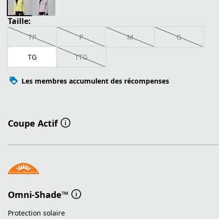
Taille:
TP
P
M
G
TG
TTG
Les membres accumulent des récompenses
Coupe Actif
Omni-Shade™
Protection solaire