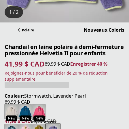
1 / 2
Nouveaux Coloris
Polaire
Chandail en laine polaire à demi-fermeture
pressionnée Helvetia II pour enfants
41,99 $ CAD
69,99 $ CAD
Enregistrer 40 %
prix actuel 41,99 $ CAD
prix original 69,99 $ CAD
Enregistrer 40 %
Rejoignez-nous pour bénéficier de 20 % de réduction
supplémentaire
Couleur:
Stormwatch, Lavender Pearl
69,99 $ CAD
prix actuel 69,99 $ CAD
New
New
New
41,99 $ CAD
69,99 $ CAD
prix actuel 41,99 $ CAD
prix original 69,99 $ CAD