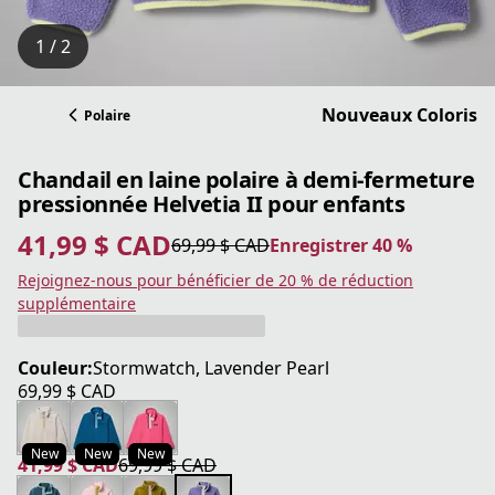
1 / 2
Nouveaux Coloris
Polaire
Chandail en laine polaire à demi-fermeture
pressionnée Helvetia II pour enfants
41,99 $ CAD
69,99 $ CAD
Enregistrer 40 %
prix actuel 41,99 $ CAD
prix original 69,99 $ CAD
Enregistrer 40 %
Rejoignez-nous pour bénéficier de 20 % de réduction
supplémentaire
Couleur:
Stormwatch, Lavender Pearl
69,99 $ CAD
prix actuel 69,99 $ CAD
New
New
New
41,99 $ CAD
69,99 $ CAD
prix actuel 41,99 $ CAD
prix original 69,99 $ CAD