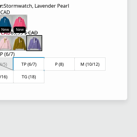
r:
Stormwatch, Lavender Pearl
$ CAD
tuel 69,99 $ CAD
New
New
$ CAD
69,99 $ CAD
tuel 41,99 $ CAD
iginal 69,99 $ CAD
P (6/7)
4/5)
TP (6/7)
P (8)
M (10/12)
/16)
TG (18)