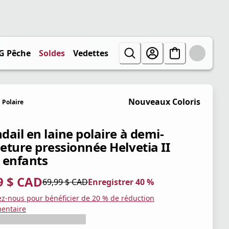
G Pêche
Soldes
Vedettes
Nouveaux Coloris
Polaire
dail en laine polaire à demi-
eture pressionnée Helvetia II
 enfants
9 $ CAD
69,99 $ CAD
Enregistrer 40 %
tuel 41,99 $ CAD
iginal 69,99 $ CAD
trer 40 %
ez-nous pour bénéficier de 20 % de réduction
entaire