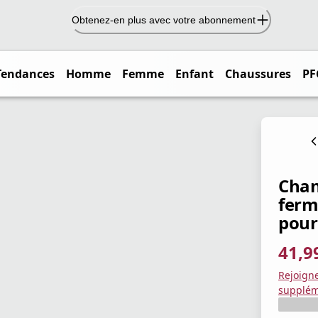
Obtenez-en plus avec votre abonnement
Tendances
Homme
Femme
Enfant
Chaussures
PF
Chan
ferm
pour
41,9
prix ac
prix or
Enregis
Rejoign
supplém