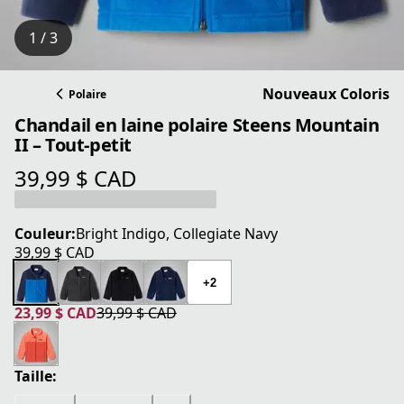
1 / 3
Nouveaux Coloris
Polaire
Chandail en laine polaire Steens Mountain
II – Tout-petit
39,99 $ CAD
prix actuel 39,99 $ CAD
Couleur:
Bright Indigo, Collegiate Navy
39,99 $ CAD
prix actuel 39,99 $ CAD
+2
23,99 $ CAD
39,99 $ CAD
prix actuel 23,99 $ CAD
prix original 39,99 $ CAD
Taille: