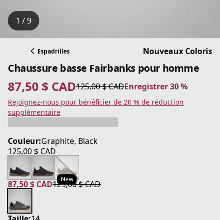
1 / 9
Nouveaux Coloris
Espadrilles
Chaussure basse Fairbanks pour homme
87,50 $ CAD
125,00 $ CAD
Enregistrer 30 %
prix actuel 87,50 $ CAD
prix original 125,00 $ CAD
Enregistrer 30 %
Rejoignez-nous pour bénéficier de 20 % de réduction
supplémentaire
Couleur:
Graphite, Black
125,00 $ CAD
prix actuel 125,00 $ CAD
New
87,50 $ CAD
125,00 $ CAD
prix actuel 87,50 $ CAD
prix original 125,00 $ CAD
Taille:
14