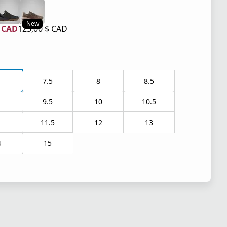
tuel 125,00 $ CAD
New
$ CAD
125,00 $ CAD
tuel 87,50 $ CAD
iginal 125,00 $ CAD
7.5
8
8.5
9.5
10
10.5
1
11.5
12
13
4
15