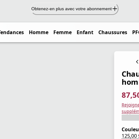
Obtenez-en plus avec votre abonnement
Tendances
Homme
Femme
Enfant
Chaussures
PF
Chau
hom
87,5
prix ac
prix or
Enregis
Rejoign
supplém
Couleu
125,00