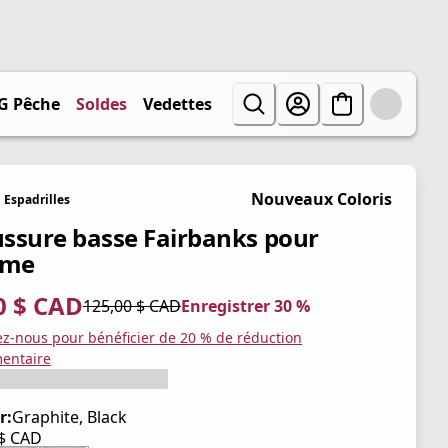
G Pêche
Soldes
Vedettes
Nouveaux Coloris
Espadrilles
ssure basse Fairbanks pour
me
0 $ CAD
125,00 $ CAD
Enregistrer 30 %
tuel 87,50 $ CAD
iginal 125,00 $ CAD
trer 30 %
ez-nous pour bénéficier de 20 % de réduction
entaire
r:
Graphite, Black
 $ CAD