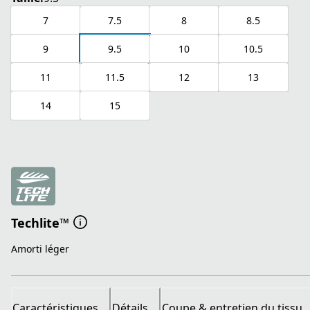
7
7.5
8
8.5
9
9.5
10
10.5
11
11.5
12
13
14
15
Techlite™
Amorti léger
Caractéristiques
Détails
Coupe & entretien du tissu