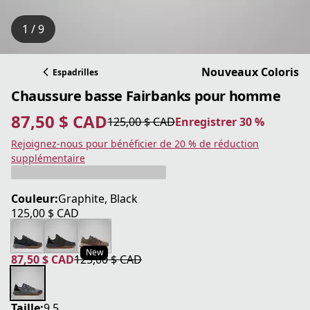
1 / 9
Nouveaux Coloris
Espadrilles
Chaussure basse Fairbanks pour homme
87,50 $ CAD
125,00 $ CAD
Enregistrer 30 %
prix actuel 87,50 $ CAD
prix original 125,00 $ CAD
Enregistrer 30 %
Rejoignez-nous pour bénéficier de 20 % de réduction
supplémentaire
Couleur:
Graphite, Black
125,00 $ CAD
prix actuel 125,00 $ CAD
New
87,50 $ CAD
125,00 $ CAD
prix actuel 87,50 $ CAD
prix original 125,00 $ CAD
Taille:
9.5