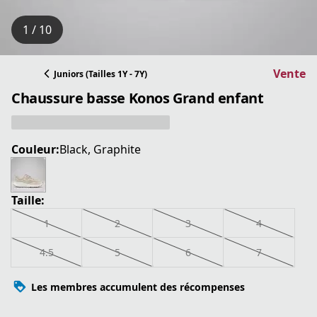
1 / 10
Vente
Juniors (Tailles 1Y - 7Y)
Chaussure basse Konos Grand enfant
Couleur:
Black, Graphite
Taille:
1
2
3
4
4.5
5
6
7
Les membres accumulent des récompenses