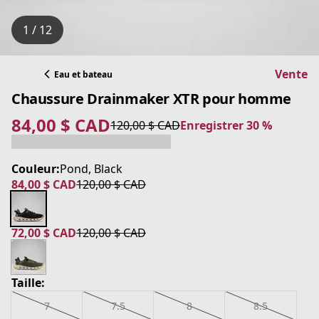
1 / 12
Vente
Eau et bateau
Chaussure Drainmaker XTR pour homme
84,00 $ CAD
120,00 $ CAD
Enregistrer 30 %
prix actuel 84,00 $ CAD
prix original 120,00 $ CAD
Enregistrer 30 %
Couleur:
Pond, Black
84,00 $ CAD
120,00 $ CAD
prix actuel 84,00 $ CAD
prix original 120,00 $ CAD
72,00 $ CAD
120,00 $ CAD
prix actuel 72,00 $ CAD
prix original 120,00 $ CAD
Taille:
7
7.5
8
8.5