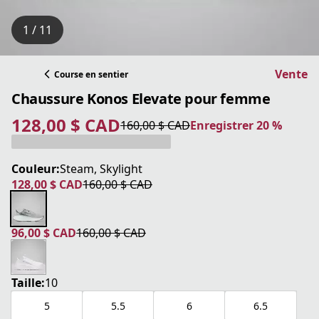
1 / 11
Vente
Course en sentier
Chaussure Konos Elevate pour femme
128,00 $ CAD
160,00 $ CAD
Enregistrer 20 %
prix actuel 128,00 $ CAD
prix original 160,00 $ CAD
Enregistrer 20 %
Couleur:
Steam, Skylight
128,00 $ CAD
160,00 $ CAD
prix actuel 128,00 $ CAD
prix original 160,00 $ CAD
96,00 $ CAD
160,00 $ CAD
prix actuel 96,00 $ CAD
prix original 160,00 $ CAD
Taille:
10
5
5.5
6
6.5