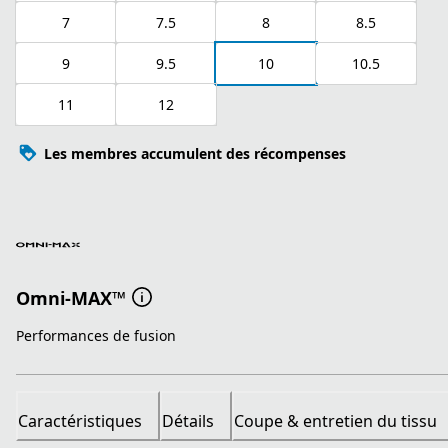
7
7.5
8
8.5
9
9.5
10
10.5
11
12
Les membres accumulent des récompenses
Omni-MAX™
Performances de fusion
Caractéristiques
Détails
Coupe & entretien du tissu