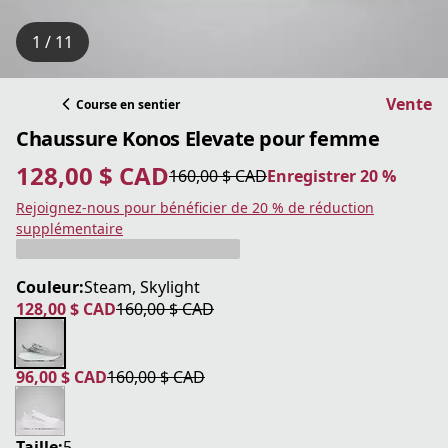
1 / 11
Vente
Course en sentier
Chaussure Konos Elevate pour femme
128,00 $ CAD
160,00 $ CAD
Enregistrer 20 %
prix actuel 128,00 $ CAD
prix original 160,00 $ CAD
Enregistrer 20 %
Rejoignez-nous pour bénéficier de 20 % de réduction
supplémentaire
Couleur:
Steam, Skylight
128,00 $ CAD
160,00 $ CAD
prix actuel 128,00 $ CAD
prix original 160,00 $ CAD
96,00 $ CAD
160,00 $ CAD
prix actuel 96,00 $ CAD
prix original 160,00 $ CAD
Taille:
5