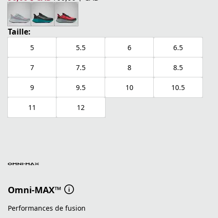
prix actuel 96,00 $ CAD
prix original 160,00 $ CAD
Taille:
5
5.5
6
6.5
7
7.5
8
8.5
9
9.5
10
10.5
11
12
Omni-MAX™
Performances de fusion