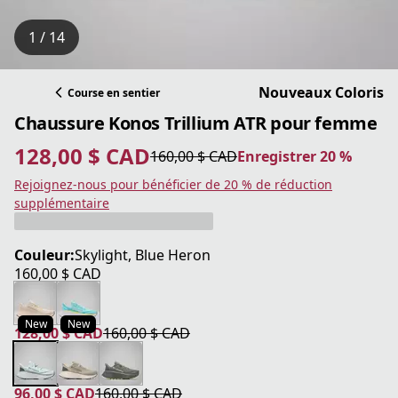
1 / 14
Nouveaux Coloris
Course en sentier
Chaussure Konos Trillium ATR pour femme
128,00 $ CAD
160,00 $ CAD
Enregistrer 20 %
prix actuel 128,00 $ CAD
prix original 160,00 $ CAD
Enregistrer 20 %
Rejoignez-nous pour bénéficier de 20 % de réduction
supplémentaire
Couleur:
Skylight, Blue Heron
160,00 $ CAD
prix actuel 160,00 $ CAD
New
New
128,00 $ CAD
160,00 $ CAD
prix actuel 128,00 $ CAD
prix original 160,00 $ CAD
96,00 $ CAD
160,00 $ CAD