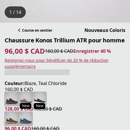
1 / 14
Nouveaux Coloris
Course en sentier
Chaussure Konos Trillium ATR pour homme
96,00 $ CAD
160,00 $ CAD
Enregistrer 40 %
prix actuel 96,00 $ CAD
prix original 160,00 $ CAD
Enregistrer 40 %
Rejoignez-nous pour bénéficier de 20 % de réduction
supplémentaire
Couleur:
Blaze, Teal Chloride
160,00 $ CAD
prix actuel 160,00 $ CAD
New
New
128,00 $ CAD
160,00 $ CAD
prix actuel 128,00 $ CAD
prix original 160,00 $ CAD
96,00 $ CAD
160,00 $ CAD