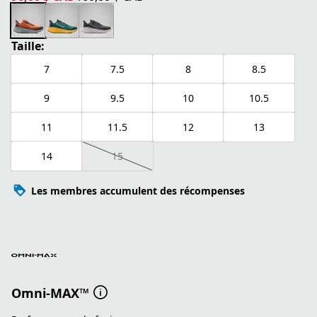
prix actuel 96,00 $ CAD
prix original 160,00 $ CAD
Taille:
7
7.5
8
8.5
9
9.5
10
10.5
11
11.5
12
13
14
15
Les membres accumulent des récompenses
Omni-MAX™