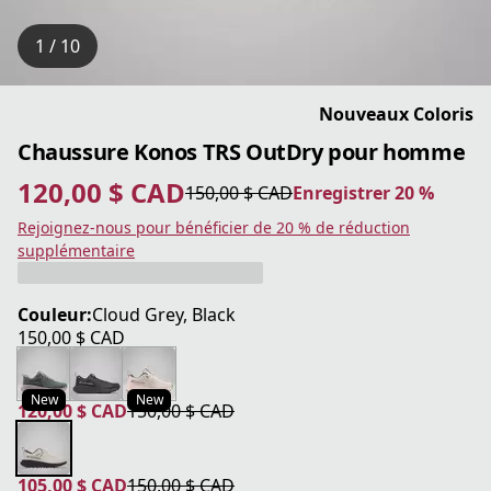
1 / 10
Nouveaux Coloris
Chaussure Konos TRS OutDry pour homme
120,00 $ CAD
150,00 $ CAD
Enregistrer 20 %
prix actuel 120,00 $ CAD
prix original 150,00 $ CAD
Enregistrer 20 %
Rejoignez-nous pour bénéficier de 20 % de réduction
supplémentaire
Couleur:
Cloud Grey, Black
150,00 $ CAD
prix actuel 150,00 $ CAD
New
New
120,00 $ CAD
150,00 $ CAD
prix actuel 120,00 $ CAD
prix original 150,00 $ CAD
105,00 $ CAD
150,00 $ CAD