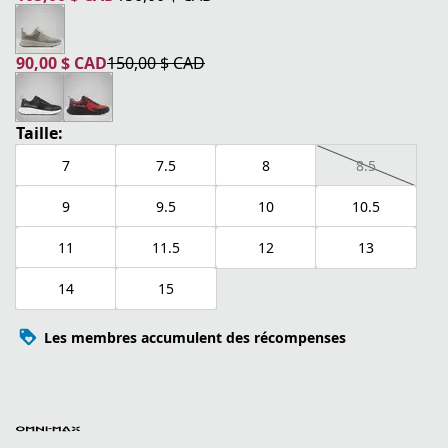
prix actuel 105,00 $ CAD
prix original 150,00 $ CAD
90,00 $ CAD
150,00 $ CAD
prix actuel 90,00 $ CAD
prix original 150,00 $ CAD
Taille:
7
7.5
8
8.5
9
9.5
10
10.5
11
11.5
12
13
14
15
Les membres accumulent des récompenses