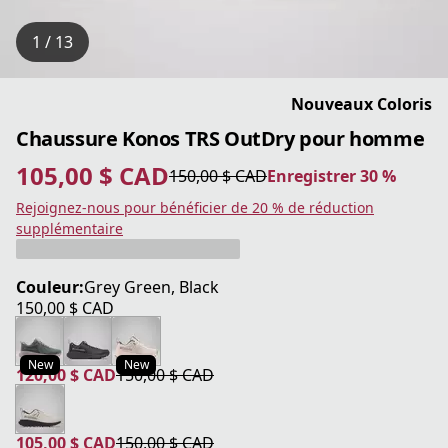
1 / 13
Nouveaux Coloris
Chaussure Konos TRS OutDry pour homme
105,00 $ CAD
150,00 $ CAD
Enregistrer 30 %
prix actuel 105,00 $ CAD
prix original 150,00 $ CAD
Enregistrer 30 %
Rejoignez-nous pour bénéficier de 20 % de réduction
supplémentaire
Couleur:
Grey Green, Black
150,00 $ CAD
prix actuel 150,00 $ CAD
New
New
120,00 $ CAD
150,00 $ CAD
prix actuel 120,00 $ CAD
prix original 150,00 $ CAD
105,00 $ CAD
150,00 $ CAD