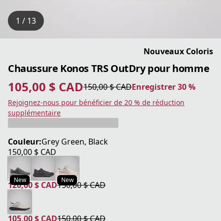
1 / 13
Nouveaux Coloris
Chaussure Konos TRS OutDry pour homme
105,00 $ CAD
150,00 $ CAD
Enregistrer 30 %
prix actuel 105,00 $ CAD
prix original 150,00 $ CAD
Enregistrer 30 %
Rejoignez-nous pour bénéficier de 20 % de réduction
supplémentaire
Couleur:
Grey Green, Black
150,00 $ CAD
prix actuel 150,00 $ CAD
New
New
120,00 $ CAD
150,00 $ CAD
prix actuel 120,00 $ CAD
prix original 150,00 $ CAD
105,00 $ CAD
150,00 $ CAD