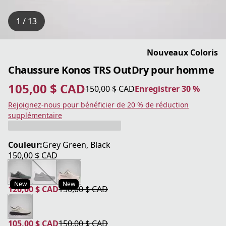
1 / 13
Nouveaux Coloris
Chaussure Konos TRS OutDry pour homme
105,00 $ CAD
150,00 $ CAD
Enregistrer 30 %
prix actuel 105,00 $ CAD
prix original 150,00 $ CAD
Enregistrer 30 %
Rejoignez-nous pour bénéficier de 20 % de réduction
supplémentaire
Couleur:
Grey Green, Black
150,00 $ CAD
prix actuel 150,00 $ CAD
New
New
120,00 $ CAD
150,00 $ CAD
prix actuel 120,00 $ CAD
prix original 150,00 $ CAD
105,00 $ CAD
150,00 $ CAD