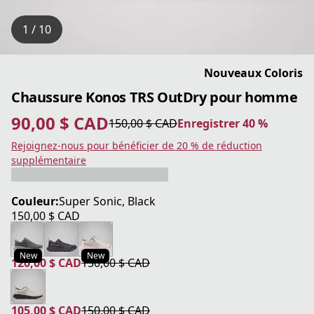
1 / 10
Nouveaux Coloris
Chaussure Konos TRS OutDry pour homme
90,00 $ CAD
150,00 $ CAD
Enregistrer 40 %
prix actuel 90,00 $ CAD
prix original 150,00 $ CAD
Enregistrer 40 %
Rejoignez-nous pour bénéficier de 20 % de réduction
supplémentaire
Couleur:
Super Sonic, Black
150,00 $ CAD
prix actuel 150,00 $ CAD
New
New
120,00 $ CAD
150,00 $ CAD
prix actuel 120,00 $ CAD
prix original 150,00 $ CAD
105,00 $ CAD
150,00 $ CAD