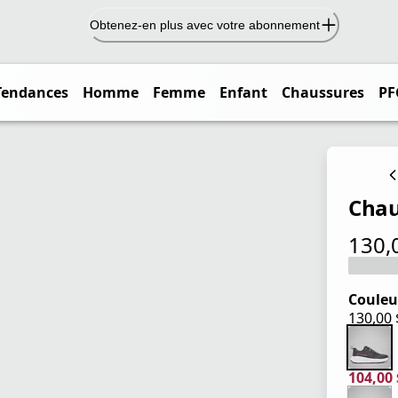
Obtenez-en plus avec votre abonnement
Tendances
Homme
Femme
Enfant
Chaussures
PF
Chau
130,
prix ac
Couleu
130,00
prix ac
104,00
prix ac
prix or