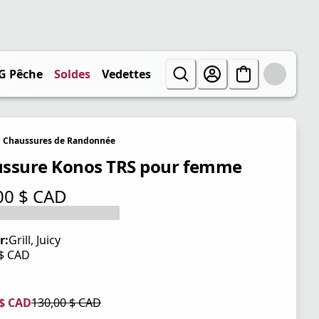
G Pêche
Soldes
Vedettes
Chaussures de Randonnée
ssure Konos TRS pour femme
00 $ CAD
tuel 130,00 $ CAD
r:
Grill, Juicy
 $ CAD
tuel 130,00 $ CAD
 $ CAD
130,00 $ CAD
tuel 104,00 $ CAD
iginal 130,00 $ CAD