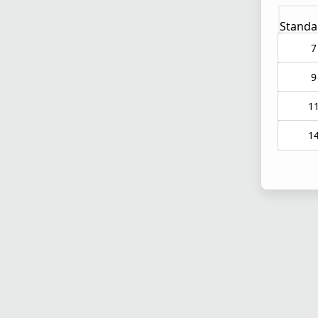
Standa
7
9
1
1