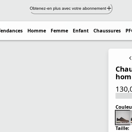
Obtenez-en plus avec votre abonnement
Tendances
Homme
Femme
Enfant
Chaussures
PF
Chau
hom
130,
prix ac
Couleu
Taille: