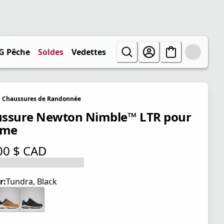
G Pêche
Soldes
Vedettes
Chaussures de Randonnée
ssure Newton Nimble™ LTR pour
me
00 $ CAD
tuel 130,00 $ CAD
r:
Tundra, Black