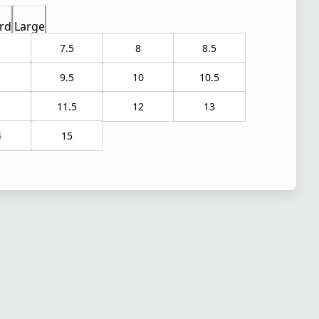
rd
Large
7.5
8
8.5
9.5
10
10.5
1
11.5
12
13
4
15