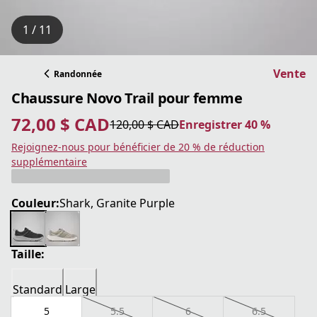
1 / 11
Vente
Randonnée
Chaussure Novo Trail pour femme
72,00 $ CAD
120,00 $ CAD
Enregistrer 40 %
prix actuel 72,00 $ CAD
prix original 120,00 $ CAD
Enregistrer 40 %
Rejoignez-nous pour bénéficier de 20 % de réduction
supplémentaire
Couleur:
Shark, Granite Purple
Taille:
Standard
Large
5
5.5
6
6.5