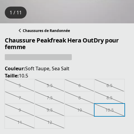
1 / 11
Chaussures de Randonnée
Chaussure Peakfreak Hera OutDry pour
femme
Couleur:
Soft Taupe, Sea Salt
Taille:
10.5
5
5.5
6
6.5
7
7.5
8
8.5
9
9.5
10
10.5
11
12