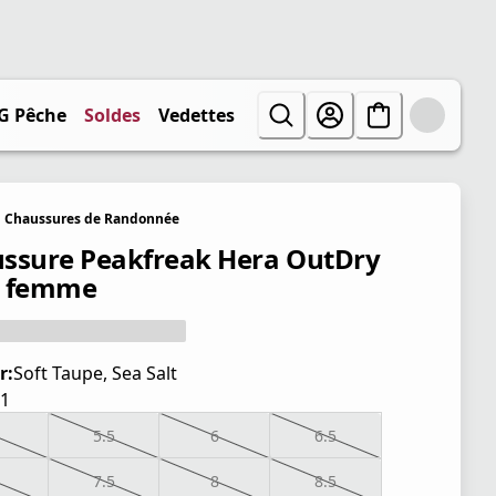
G Pêche
Soldes
Vedettes
Chaussures de Randonnée
ssure Peakfreak Hera OutDry
r femme
r:
Soft Taupe, Sea Salt
1
5.5
6
6.5
7.5
8
8.5