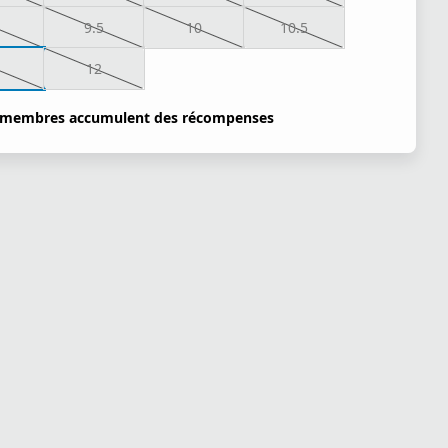
9.5
10
10.5
1
12
 membres accumulent des récompenses