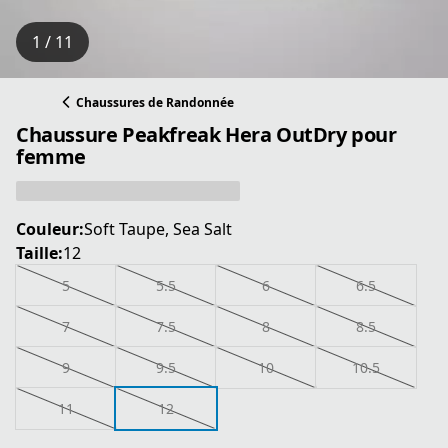
1 / 11
Chaussures de Randonnée
Chaussure Peakfreak Hera OutDry pour
femme
Couleur:
Soft Taupe, Sea Salt
Taille:
12
5
5.5
6
6.5
7
7.5
8
8.5
9
9.5
10
10.5
11
12