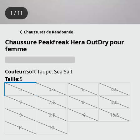
1 / 11
Chaussures de Randonnée
Chaussure Peakfreak Hera OutDry pour
femme
Couleur:
Soft Taupe, Sea Salt
Taille:
5
5
5.5
6
6.5
7
7.5
8
8.5
9
9.5
10
10.5
11
12