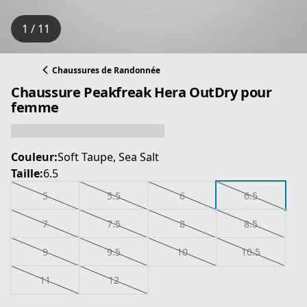
1 / 11
Chaussures de Randonnée
Chaussure Peakfreak Hera OutDry pour
femme
Couleur:
Soft Taupe, Sea Salt
Taille:
6.5
5
5.5
6
6.5
7
7.5
8
8.5
9
9.5
10
10.5
11
12