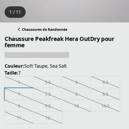
1 / 11
Chaussures de Randonnée
Chaussure Peakfreak Hera OutDry pour
femme
Couleur:
Soft Taupe, Sea Salt
Taille:
7
5
5.5
6
6.5
7
7.5
8
8.5
9
9.5
10
10.5
11
12