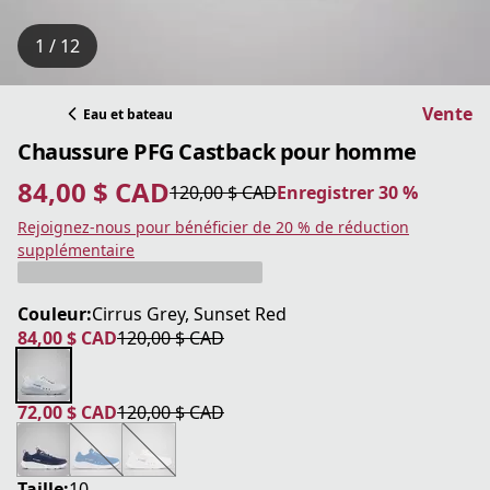
1 / 12
Vente
Eau et bateau
Chaussure PFG Castback pour homme
84,00 $ CAD
120,00 $ CAD
Enregistrer 30 %
prix actuel 84,00 $ CAD
prix original 120,00 $ CAD
Enregistrer 30 %
Rejoignez-nous pour bénéficier de 20 % de réduction
supplémentaire
Couleur:
Cirrus Grey, Sunset Red
84,00 $ CAD
120,00 $ CAD
prix actuel 84,00 $ CAD
prix original 120,00 $ CAD
72,00 $ CAD
120,00 $ CAD
prix actuel 72,00 $ CAD
prix original 120,00 $ CAD
Taille:
10